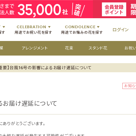
祝いのお花
舞台・コンサートのお花
初七日のお供え花
お盆のお供え花
祝いのお花
楽屋見舞いのお花
四十九日のお供え花
お彼岸のお供え花
祝いのお花
個展・展覧会のお花
百か日のお供え花
供花[通夜・葬儀・告別式]
Y
CELEBRATION
CONDOLENCE
ログイン
探す
用途でお祝い花を探す
用途でお悔みの花を探す
媒
アレンジメント
花束
スタンド花
お祝
重要】台風16号の影響によるお届け遅延について
お知ら
よるお届け遅延について
にありがとうございます。