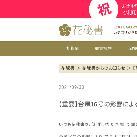
開院
お祝い花
開店
お供え花
開設
おすすめ
CATEGOR
カテゴリから
胡蝶蘭
観葉植物
光触
花秘書
花秘書からのお知らせ
【
2021/09/30
【重要】台風16号の影響に
いつも花秘書をご利用いただきまして誠