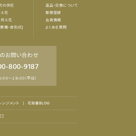
式の供花
返品・交換について
供え花
新規登録
お供え花
会員情報
・葬儀・告別式]
よくある質問
のお問い合わせ
00-800-9187
:００～１９:００（平日）
レンジメント
花秘書BLOG