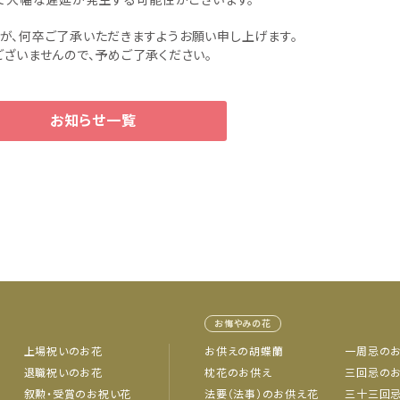
まで大幅な遅延が発生する可能性がございます。
が、何卒ご了承いただきますようお願い申し上げます。
ざいませんので、予めご了承ください。
お知らせ一覧
お悔やみの花
上場祝いのお花
お供えの胡蝶蘭
一周忌の
退職祝いのお花
枕花のお供え
三回忌の
叙勲・受賞のお祝い花
法要（法事）のお供え花
三十三回