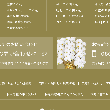
選挙のお花
命日のお供え花
キリスト教
舞台・コンサートのお花
初七日のお供え花
お盆のお
楽屋見舞いのお花
四十九日のお供え花
お彼岸の
個展・展覧会のお花
百か日のお供え花
供花[通夜
結婚祝いのお花
ルでのお問い合わせ
お電話で
お問い合わせページ
08
はお時間をいただく場合がございます
受付時間：１０
実際にお届けした胡蝶蘭
実際にお届けした観葉植物
実際にお届けしたア
特定商取引法にもとづく表記
個人情報の取り扱い
お問い合わせ