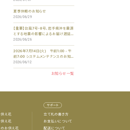
夏季休暇のお知らせ
2026/06/29
【重要】台風7号・8号、岩手県沖を震源
とする地震の影響によるお届け遅延
について
2026/06/26
2026年7月14日(火) 午前1:00 - 午
前7:00 システムメンテナンスのお知ら
せ
2026/06/12
お知らせ一覧
サポート
お供え花
立て札の書き方
お供え花
お支払いについて
忌のお供え花
配送について