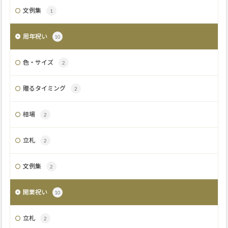
文例集
1
周年祝い
10
色・サイズ
2
贈るタイミング
2
相場
2
立札
2
文例集
2
開業祝い
10
立札
2