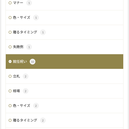
マナー
1
色・サイズ
1
贈るタイミング
1
失敗例
1
就任祝い
10
立札
2
相場
2
色・サイズ
2
贈るタイミング
2