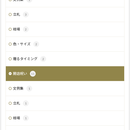
立札
3
相場
2
色・サイズ
2
贈るタイミング
2
開店祝い
11
文例集
1
立札
1
相場
1