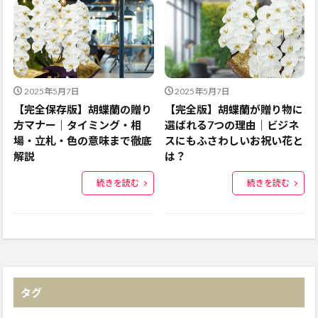
2025年5月7日
2025年5月7日
【完全保存版】胡蝶蘭の贈り
【完全版】胡蝶蘭が贈り物に
方マナー｜タイミング・相
選ばれる7つの理由｜ビジネ
場・立札・色の意味まで徹底
スにもふさわしいお祝い花と
解説
は？
続きを読む
続きを読む
タグ