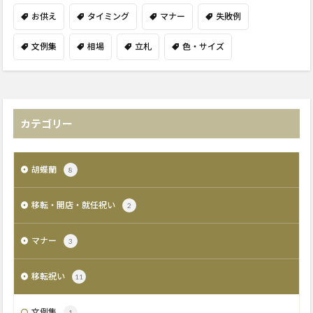
お供え
タイミング
マナー
失敗例
文例集
相場
立札
色・サイズ
カテゴリー
胡蝶蘭
8
移転・開店・就任祝い
2
マナー
3
移転祝い
11
文例集
1