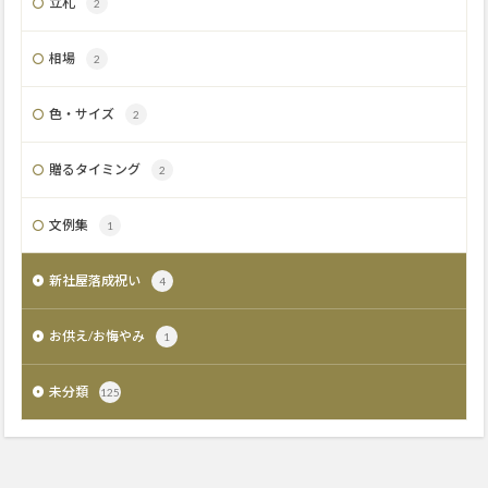
立札
2
相場
2
色・サイズ
2
贈るタイミング
2
文例集
1
新社屋落成祝い
4
お供え/お悔やみ
1
未分類
125