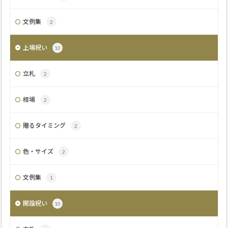
文例集
2
上場祝い
10
立札
2
相場
2
贈るタイミング
2
色・サイズ
2
文例集
1
開設祝い
10