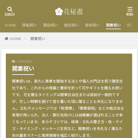
HOME
移転祝い
開店祝い
就任祝い
周年祝い
開業祝い
開院祝
HOME
開業祝い
CATEGORY
開業祝い
開業祝いは、新たに事業を開始する法人や個人の門出を祝う贈答文
化であり、これからの発展と繁栄を祈って花やギフトを贈るお祝い
です。 花を贈るタイミングは開業日当日または直前が一般的です
が、忙しい時期を避けて落ち着いた頃に贈ることも失礼になりませ
ん。 立札やメッセージでは「祝 開業」「開業御祝」などの格式ある
表現が用いられ、法人・取引先向けには胡蝶蘭が選ばれることが多
くなっています。 本カテゴリでは、相場・立札の書き方・色・サイ
ズ・タイミング・メッセージ文例など、開業祝いを失礼なく贈るた
めの基本マナーと実用情報を幅広く紹介します。