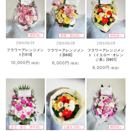
開院祝い
開業・開設祝い
移転祝い
2026/06/29
2026/06/28
2026/06/28
フラワーアレンジメン
フラワーアレンジメン
フラワーアレンジメン
ト[1010]
ト[0602]
ト（イエロー･オレン
ジ系）[0801]
10,000
円
6,000
円
(税抜)
(税抜)
8,000
円
(税抜)
設立・創立・周年祝い
お誕生日祝い
開院祝い