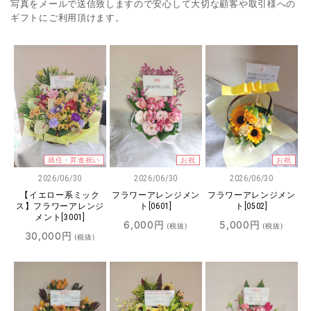
写真をメールで送信致しますので安心して大切な顧客や取引様への
ギフトにご利用頂けます。
就任・昇進祝い
お祝
お祝
2026/06/30
2026/06/30
2026/06/30
【イエロー系ミック
フラワーアレンジメン
フラワーアレンジメン
ス】フラワーアレンジ
ト[0601]
ト[0502]
メント[3001]
6,000
円
5,000
円
(税抜)
(税抜)
30,000
円
(税抜)