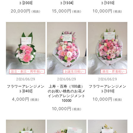
ト[2003]
ト[1504]
ト[1010]
20,000
円
15,000
円
10,000
円
(税抜)
(税抜)
(税抜)
設立・創立・周年祝い
お誕生日祝い
就任・昇進祝い
2026/06/29
2026/06/29
2026/06/29
フラワーアレンジメン
上寿・百寿（100歳）
フラワーアレンジメン
ト[0402]
のお祝い桃色のお花メ
ト[1010]
インのアレンジメント
4,000
円
10,000
円
(税抜)
(税抜)
10000
10,000
円
(税抜)