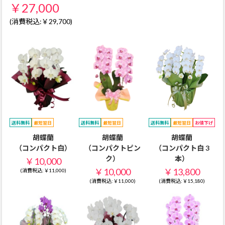
￥27,000
(消費税込:￥29,700)
送料無料
最短翌日
送料無料
最短翌日
送料無料
最短翌日
お値下げ
胡蝶蘭
胡蝶蘭
胡蝶蘭
（コンパクト白）
（コンパクトピン
（コンパクト白 3
ク）
本）
￥10,000
￥10,000
￥13,800
(消費税込:￥11,000)
(消費税込:￥11,000)
(消費税込:￥15,180)