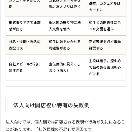
カジュアルすぎる文
立札はフォーマルな
基本。カジュアルは
例
場。友人ノリは浮く
カードに
形式張りすぎて距離
個人間の贈り物に法
相手との関係性に合
感が出る
人文例を使う
った文面を選ぶ
社名・役職・氏名の
相手に恥をかかせる
正式表記を必ず事前
表記ミス
可能性がある
確認する
主役は相手。控えめ
自社アピールが前に
宣伝目的に見えてし
で品のある表現を心
出すぎる
まう（法人）
がける
法人向け開店祝い特有の失敗例
法人向けでは、個人間では許容される表現や行為が失礼になるこ
とがあります。「社外目線の不足」が原因です。