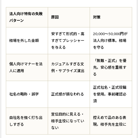
法人向け特有の失敗
原因
対策
パターン
安すぎて形式的・高
20,000〜50,000円が
相場を外した金額
すぎてプレッシャー
法人向け標準。相場
を与える
を守る
「無難・正式」を優
個人向けマナーを法
カジュアルすぎる文
先。安心感を重視す
人に適用
例・サプライズ演出
る
正式社名・正式役職
社名の略称・誤字
正式感が損なわれる
を使用。事前確認必
須
宣伝目的に見える・
自社名を強く打ち出
控えめで品のある表
相手主役になってい
しすぎる
現。相手先を主役に
ない