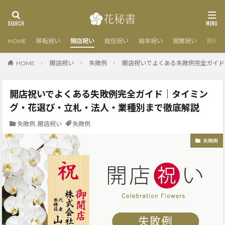
HOME
移転祝い
開店祝い
就任祝い
周年祝い
開業祝い
開院祝
HOME
開店祝い
失敗例
開店祝いでよくある失敗例完全ガイド
開店祝いでよくある失敗例完全ガイド｜タイミン
グ・花選び・立札・法人・業種別まで徹底解説
失敗例
,
開店祝い
失敗例
失敗例