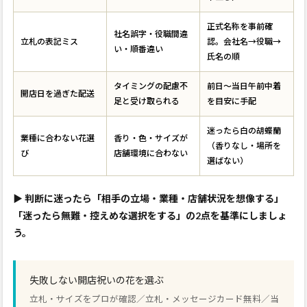
正式名称を事前確
社名誤字・役職間違
立札の表記ミス
認。会社名→役職→
い・順番違い
氏名の順
タイミングの配慮不
前日〜当日午前中着
開店日を過ぎた配送
足と受け取られる
を目安に手配
迷ったら白の胡蝶蘭
業種に合わない花選
香り・色・サイズが
（香りなし・場所を
び
店舗環境に合わない
選ばない）
▶
判断に迷ったら「相手の立場・業種・店舗状況を想像する」
「迷ったら無難・控えめな選択をする」の2点を基準にしましょ
う。
失敗しない開店祝いの花を選ぶ
立札・サイズをプロが確認／立札・メッセージカード無料／当