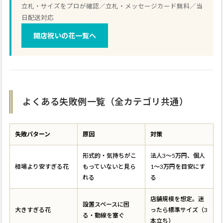
立札・サイズをプロが確認／立札・メッセージカード無料／当
日配送対応
開店祝いの花一覧へ
よくある失敗例一覧（全カテゴリ共通）
失敗パターン
原因
対策
形式的・気持ちがこ
法人3〜5万円、個人
相場より安すぎる花
もっていないと見ら
1〜3万円を目安にす
れる
る
店舗規模を想定。迷
設置スペースに困
大きすぎる花
ったら標準サイズ（3
る・動線を塞ぐ
本立ち）