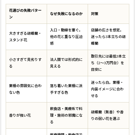
花選びの失敗パター
なぜ失敗になるのか
対策
ン
入口・動線を塞ぐ。
店舗の広さを想定。
大きすぎる胡蝶蘭・
他の花と重なり圧迫
迷ったら3本立ちの胡
スタンド花
感
蝶蘭
取引先には最低3本立
小さすぎて見劣りす
法人間では形式的に
ち（2〜3万円台）を
る
見える
目安に
迷ったら白。業種・
業種の雰囲気に合わ
落ち着いた業種に派
内装イメージに合わ
ない色
手すぎる色
せる
飲食店・美療系で料
胡蝶蘭（無香）や香
香りが強い花
理・施術の邪魔にな
りの弱い花を選ぶ
る
医療機関・飲食店で