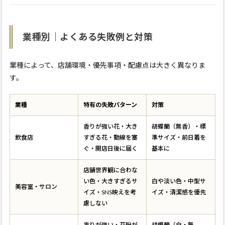
業種別｜よくある失敗例と対策
業種によって、店舗環境・優先事項・配慮点は大きく異なりま
す。
業種
特有の失敗パターン
対策
香りが強い花・大き
胡蝶蘭（無香）・標
飲食店
すぎる花・動線を塞
準サイズ・前日着を
ぐ・開店日後に届く
基本に
店舗世界観に合わな
い色・大きすぎるサ
白や淡い色・中型サ
美容室・サロン
イズ・SNS映えを考
イズ・清潔感を優先
慮しない
香りが強い・花粉が
胡蝶蘭（白・無