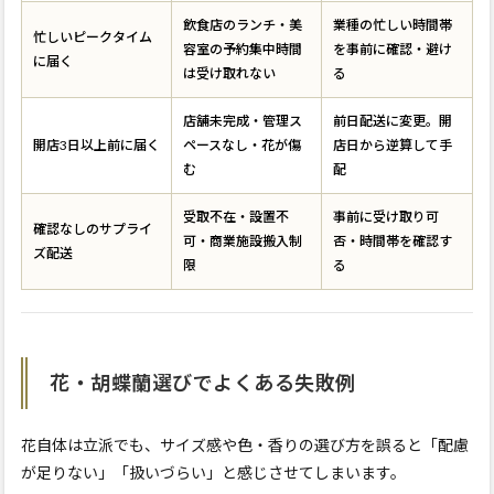
飲食店のランチ・美
業種の忙しい時間帯
忙しいピークタイム
容室の予約集中時間
を事前に確認・避け
に届く
は受け取れない
る
店舗未完成・管理ス
前日配送に変更。開
開店3日以上前に届く
ペースなし・花が傷
店日から逆算して手
む
配
受取不在・設置不
事前に受け取り可
確認なしのサプライ
可・商業施設搬入制
否・時間帯を確認す
ズ配送
限
る
花・胡蝶蘭選びでよくある失敗例
花自体は立派でも、サイズ感や色・香りの選び方を誤ると「配慮
が足りない」「扱いづらい」と感じさせてしまいます。