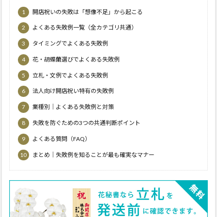
1
開店祝いの失敗は「想像不足」から起こる
2
よくある失敗例一覧（全カテゴリ共通）
3
タイミングでよくある失敗例
4
花・胡蝶蘭選びでよくある失敗例
5
立札・文例でよくある失敗例
6
法人向け開店祝い特有の失敗例
7
業種別｜よくある失敗例と対策
8
失敗を防ぐための3つの共通判断ポイント
9
よくある質問（FAQ）
10
まとめ｜失敗例を知ることが最も確実なマナー