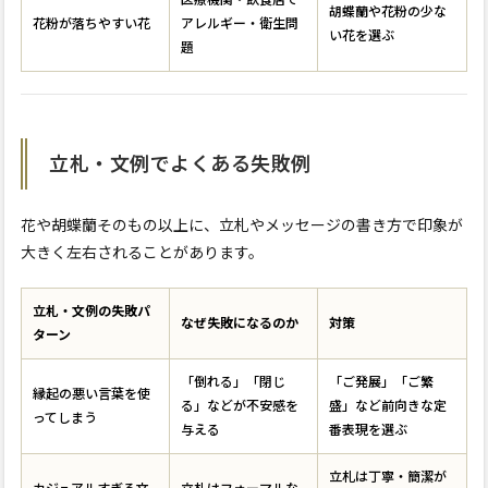
胡蝶蘭や花粉の少な
花粉が落ちやすい花
アレルギー・衛生問
い花を選ぶ
題
立札・文例でよくある失敗例
花や胡蝶蘭そのもの以上に、立札やメッセージの書き方で印象が
大きく左右されることがあります。
立札・文例の失敗パ
なぜ失敗になるのか
対策
ターン
「倒れる」「閉じ
「ご発展」「ご繁
縁起の悪い言葉を使
る」などが不安感を
盛」など前向きな定
ってしまう
与える
番表現を選ぶ
立札は丁寧・簡潔が