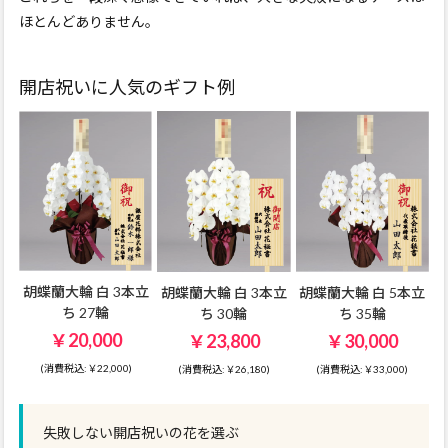
ほとんどありません。
開店祝いに人気のギフト例
胡蝶蘭大輪 白 3本立
胡蝶蘭大輪 白 3本立
胡蝶蘭大輪 白 5本立
ち 27輪
ち 30輪
ち 35輪
￥20,000
￥23,800
￥30,000
(消費税込:￥22,000)
(消費税込:￥26,180)
(消費税込:￥33,000)
失敗しない開店祝いの花を選ぶ