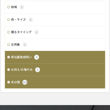
相場
2
色・サイズ
2
贈るタイミング
2
文例集
1
新社屋落成祝い
4
お供え/お悔やみ
1
未分類
125