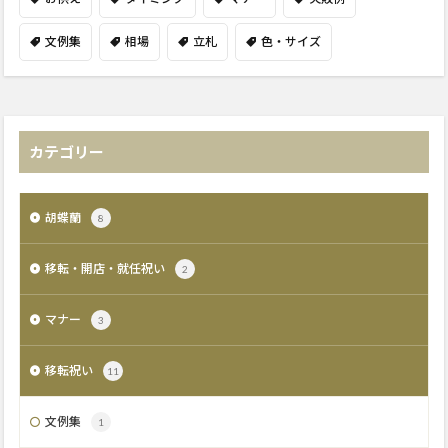
文例集
相場
立札
色・サイズ
カテゴリー
胡蝶蘭
8
移転・開店・就任祝い
2
マナー
3
移転祝い
11
文例集
1