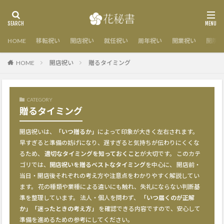
HOME
移転祝い
開店祝い
就任祝い
周年祝い
開業祝い
開院祝
HOME
開店祝い
贈るタイミング
CATEGORY
贈るタイミング
開店祝いは、
「いつ贈るか」
によって印象が大きく左右されます。
早すぎると準備の妨げになり、遅すぎると気持ちが伝わりにくくな
るため、
適切なタイミングを知っておくこと
が大切です。 このカテ
ゴリでは、
開店祝いを贈るベストなタイミング
を中心に、 開店前・
当日・開店後それぞれの考え方や注意点をわかりやすく解説してい
ます。 花の種類や業種による違いにも触れ、失礼にならない判断基
準を整理しています。 法人・個人を問わず、
「いつ届くのが正解
か」「迷ったときの考え方」
を確認できる内容ですので、安心して
準備を進めるための参考にしてください。