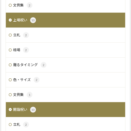
文例集
2
上場祝い
10
立札
2
相場
2
贈るタイミング
2
色・サイズ
2
文例集
1
開設祝い
10
立札
2