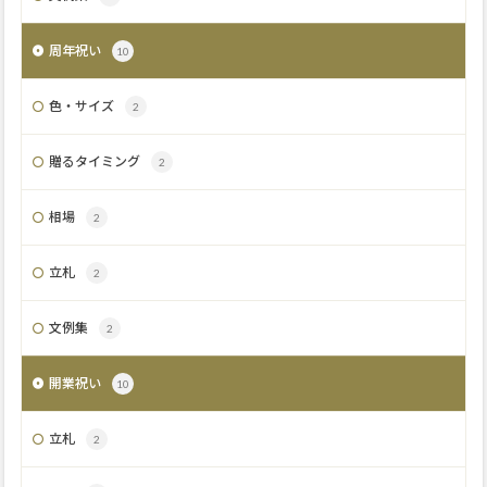
周年祝い
10
色・サイズ
2
贈るタイミング
2
相場
2
立札
2
文例集
2
開業祝い
10
立札
2