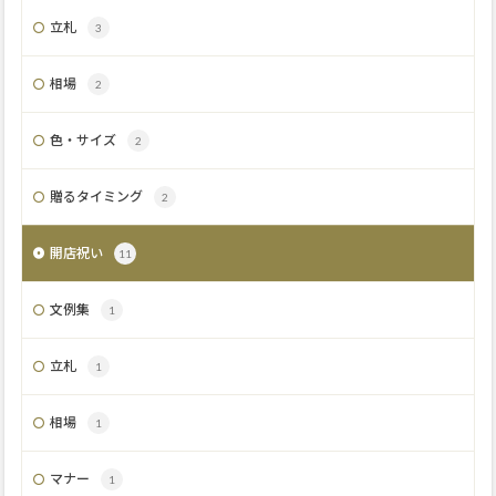
立札
3
相場
2
色・サイズ
2
贈るタイミング
2
開店祝い
11
文例集
1
立札
1
相場
1
マナー
1