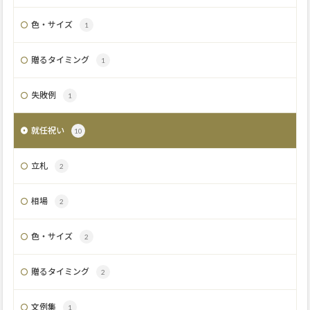
色・サイズ
1
贈るタイミング
1
失敗例
1
就任祝い
10
立札
2
相場
2
色・サイズ
2
贈るタイミング
2
文例集
1