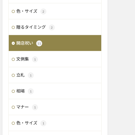
色・サイズ
2
贈るタイミング
2
開店祝い
11
文例集
1
立札
1
相場
1
マナー
1
色・サイズ
1