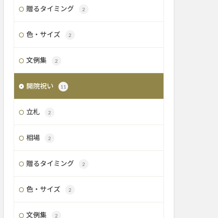
贈るタイミング
2
色・サイズ
2
文例集
2
開院祝い
11
立札
2
相場
2
贈るタイミング
2
色・サイズ
2
文例集
2