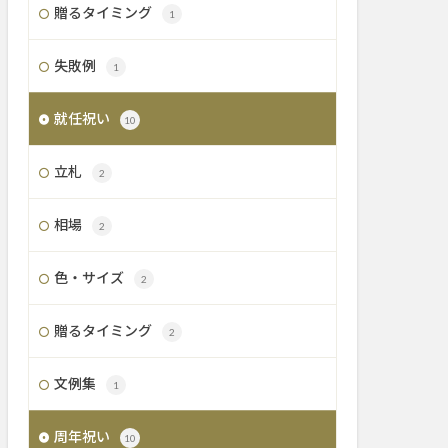
贈るタイミング
1
失敗例
1
就任祝い
10
立札
2
相場
2
色・サイズ
2
贈るタイミング
2
文例集
1
周年祝い
10