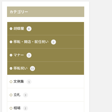
カテゴリー
胡蝶蘭
8
移転・開店・就任祝い
2
マナー
3
移転祝い
11
文例集
1
立札
3
相場
2