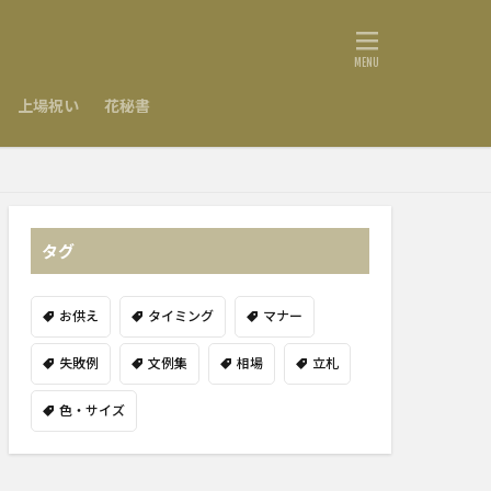
上場祝い
花秘書
タグ
お供え
タイミング
マナー
失敗例
文例集
相場
立札
色・サイズ