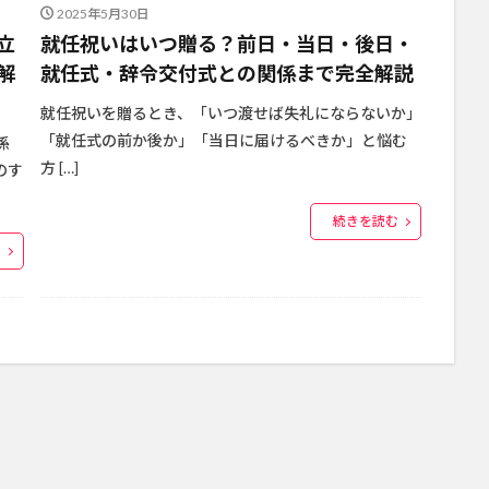
2025年5月30日
立
就任祝いはいつ贈る？前日・当日・後日・
解
就任式・辞令交付式との関係まで完全解説
就任祝いを贈るとき、「いつ渡せば失礼にならないか」
「就任式の前か後か」「当日に届けるべきか」と悩む
係
方 […]
のす
続きを読む
む