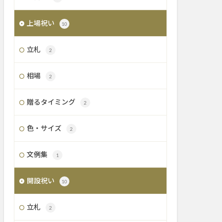
上場祝い
10
立札
2
相場
2
贈るタイミング
2
色・サイズ
2
文例集
1
開設祝い
10
立札
2