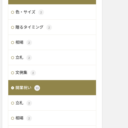
色・サイズ
2
贈るタイミング
2
相場
2
立札
2
文例集
2
開業祝い
10
立札
2
相場
2