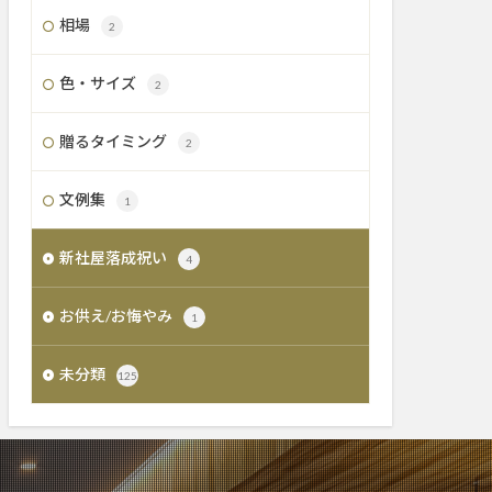
相場
2
色・サイズ
2
贈るタイミング
2
文例集
1
新社屋落成祝い
4
お供え/お悔やみ
1
未分類
125