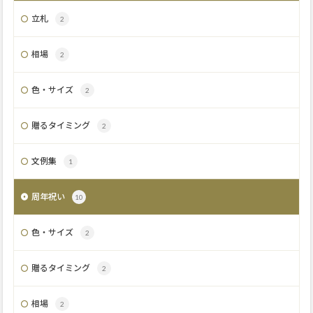
立札
2
相場
2
色・サイズ
2
贈るタイミング
2
文例集
1
周年祝い
10
色・サイズ
2
贈るタイミング
2
相場
2