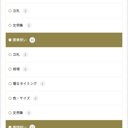
立札
2
文例集
2
開業祝い
10
立札
2
相場
2
贈るタイミング
2
色・サイズ
2
文例集
2
開院祝い
11