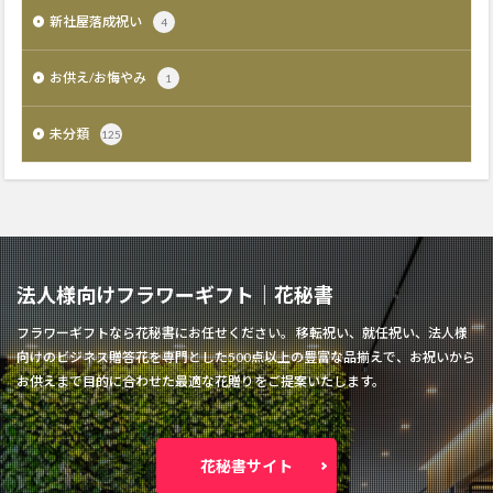
新社屋落成祝い
4
お供え/お悔やみ
1
未分類
125
法人様向けフラワーギフト│花秘書
フラワーギフトなら花秘書にお任せください。 移転祝い、就任祝い、法人様
向けのビジネス贈答花を専門とした500点以上の豊富な品揃えで、お祝いから
お供えまで目的に合わせた最適な花贈りをご提案いたします。
花秘書サイト