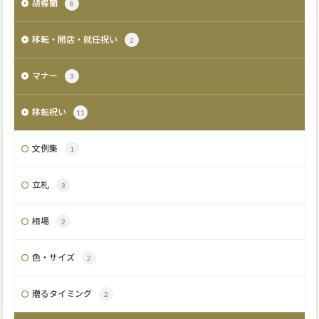
胡蝶蘭
8
移転・開店・就任祝い
2
マナー
3
移転祝い
11
文例集
1
立札
3
相場
2
色・サイズ
2
贈るタイミング
2