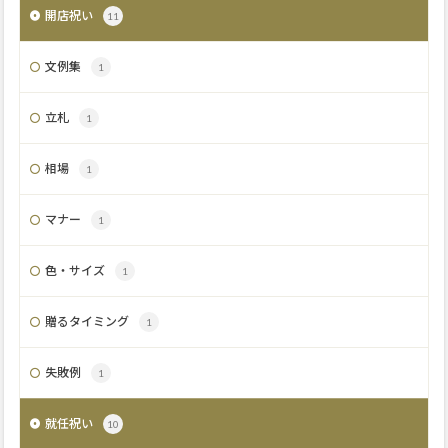
開店祝い
11
文例集
1
立札
1
相場
1
マナー
1
色・サイズ
1
贈るタイミング
1
失敗例
1
就任祝い
10