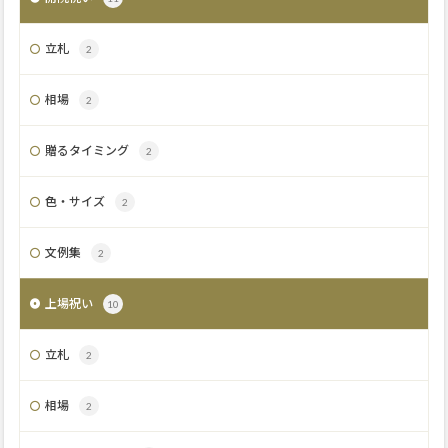
立札
2
相場
2
贈るタイミング
2
色・サイズ
2
文例集
2
上場祝い
10
立札
2
相場
2