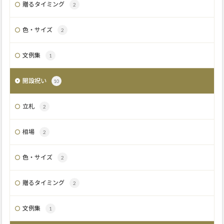
贈るタイミング
2
色・サイズ
2
文例集
1
開設祝い
10
立札
2
相場
2
色・サイズ
2
贈るタイミング
2
文例集
1